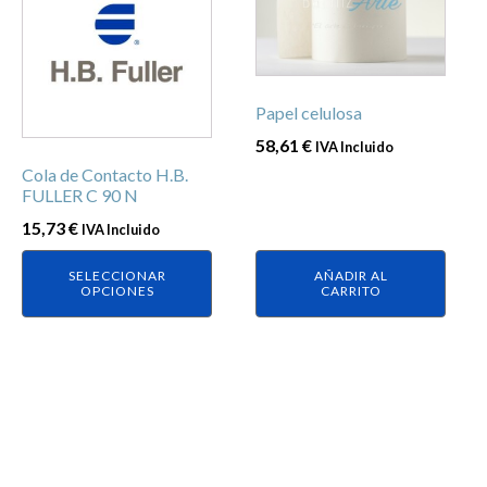
tiene
múltiples
variantes.
Las
Papel celulosa
opciones
58,61
€
IVA Incluido
se
Cola de Contacto H.B.
pueden
FULLER C 90 N
elegir
15,73
€
IVA Incluido
en
la
SELECCIONAR
AÑADIR AL
página
OPCIONES
CARRITO
de
producto