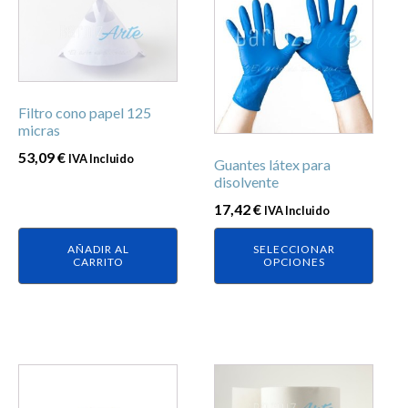
producto
tiene
múltiples
variantes.
Las
Filtro cono papel 125
opciones
micras
se
53,09
€
IVA Incluido
Guantes látex para
pueden
disolvente
elegir
17,42
€
IVA Incluido
en
la
AÑADIR AL
SELECCIONAR
página
CARRITO
OPCIONES
de
producto
Este
producto