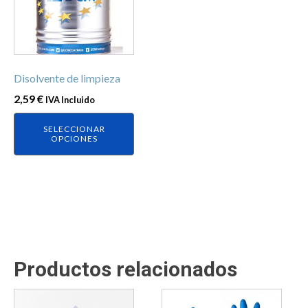
variantes.
Las
opciones
se
Disolvente de limpieza
pueden
elegir
2,59
€
IVA Incluido
en
SELECCIONAR
la
OPCIONES
página
de
producto
Productos relacionados
Este