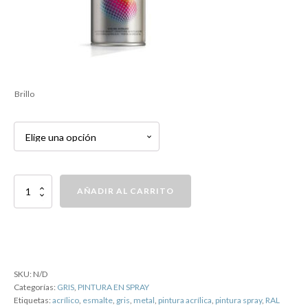
Brillo
PINTURA
AÑADIR AL CARRITO
SPRAY
RAL
7045
GRIS
cantidad
SKU:
N/D
Categorías:
GRIS
,
PINTURA EN SPRAY
Etiquetas:
acrílico
,
esmalte
,
gris
,
metal
,
pintura acrílica
,
pintura spray
,
RAL