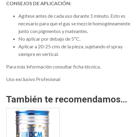
CONSEJOS DE APLICACIÓN:
Agítese antes de cada uso durante 1 minuto. Esto es
necesario para que el gas se mezcle homogéneamente
junto con pigmentos y mateantes.
No aplicar por debajo de 5ºC.
Aplicar a 20-25 cms de la pieza, sujetando el spray
siempre en vertical.
Para más información consultar ficha técnica.
Uso exclusivo Profesional
También te recomendamos…
Este
producto
tiene
múltiples