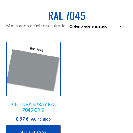
RAL 7045
Mostrando el único resultado
Este
producto
tiene
múltiples
variantes.
Las
opciones
se
PINTURA SPRAY RAL
pueden
7045 GRIS
elegir
8,97
€
en
IVA Incluido
la
SELECCIONAR