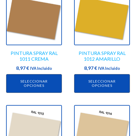
producto
producto
tiene
tiene
múltiples
múltiples
variantes.
variantes.
Las
Las
opciones
opciones
se
se
PINTURA SPRAY RAL
PINTURA SPRAY RAL
pueden
pueden
1011 CREMA
1012 AMARILLO
elegir
elegir
8,97
€
8,97
€
en
IVA Incluido
en
IVA Incluido
la
la
SELECCIONAR
SELECCIONAR
página
página
OPCIONES
OPCIONES
de
de
producto
producto
Este
Este
producto
producto
tiene
tiene
múltiples
múltiples