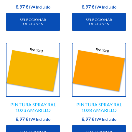
elegir
elegir
8,97
€
8,97
€
en
IVA Incluido
en
IVA Incluido
la
la
SELECCIONAR
SELECCIONAR
página
página
OPCIONES
OPCIONES
de
de
producto
producto
Este
Este
producto
producto
tiene
tiene
múltiples
múltiples
variantes.
variantes.
Las
Las
opciones
opciones
se
se
PINTURA SPRAY RAL
PINTURA SPRAY RAL
pueden
pueden
1023 AMARILLO
1028 AMARILLO
elegir
elegir
8,97
€
8,97
€
en
IVA Incluido
en
IVA Incluido
la
la
SELECCIONAR
SELECCIONAR