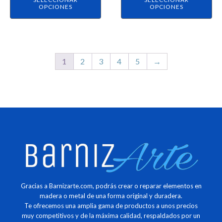
página
página
OPCIONES
OPCIONES
de
de
producto
producto
1
2
3
4
5
→
Gracias a Barnizarte.com, podrás crear o reparar elementos en
madera o metal de una forma original y duradera.
Te ofrecemos una amplia gama de productos a unos precios
muy competitivos y de la máxima calidad, respaldados por un