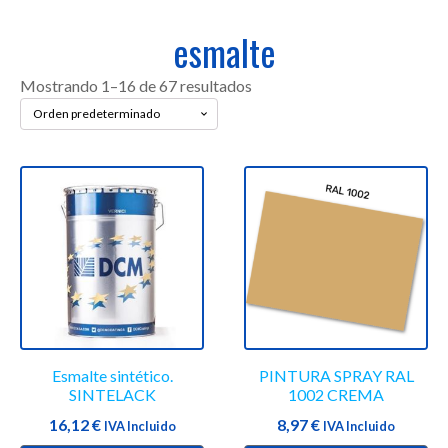
esmalte
Mostrando 1–16 de 67 resultados
Este
Este
producto
producto
tiene
tiene
múltiples
múltiples
variantes.
variantes.
Las
Las
opciones
opciones
se
se
Esmalte sintético.
PINTURA SPRAY RAL
pueden
pueden
SINTELACK
1002 CREMA
elegir
elegir
16,12
€
8,97
€
en
IVA Incluido
en
IVA Incluido