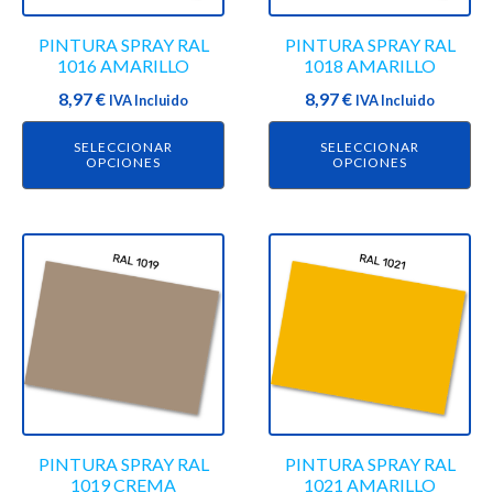
se
se
PINTURA SPRAY RAL
PINTURA SPRAY RAL
pueden
pueden
1016 AMARILLO
1018 AMARILLO
elegir
elegir
8,97
€
8,97
€
en
IVA Incluido
en
IVA Incluido
la
la
SELECCIONAR
SELECCIONAR
página
página
OPCIONES
OPCIONES
de
de
producto
producto
Este
Este
producto
producto
tiene
tiene
múltiples
múltiples
variantes.
variantes.
Las
Las
opciones
opciones
se
se
PINTURA SPRAY RAL
PINTURA SPRAY RAL
pueden
pueden
1019 CREMA
1021 AMARILLO