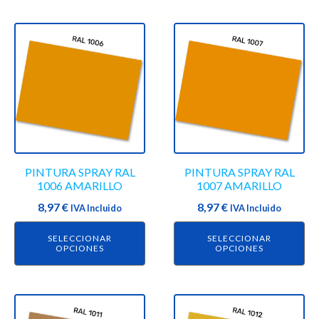
producto
producto
Este
Este
producto
producto
tiene
tiene
múltiples
múltiples
variantes.
variantes.
Las
Las
opciones
opciones
se
se
PINTURA SPRAY RAL
PINTURA SPRAY RAL
pueden
pueden
1006 AMARILLO
1007 AMARILLO
elegir
elegir
8,97
€
8,97
€
en
IVA Incluido
en
IVA Incluido
la
la
SELECCIONAR
SELECCIONAR
página
página
OPCIONES
OPCIONES
de
de
producto
producto
Este
Este