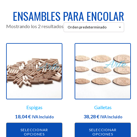
ENSAMBLES PARA ENCOLAR
Mostrando los 2 resultados
Este
Este
producto
producto
tiene
tiene
múltiples
múltiples
variantes.
variantes.
Las
Las
opciones
opciones
se
se
Espigas
Galletas
pueden
pueden
elegir
elegir
18,04
€
38,28
€
IVA Incluido
IVA Incluido
en
en
SELECCIONAR
SELECCIONAR
la
la
OPCIONES
OPCIONES