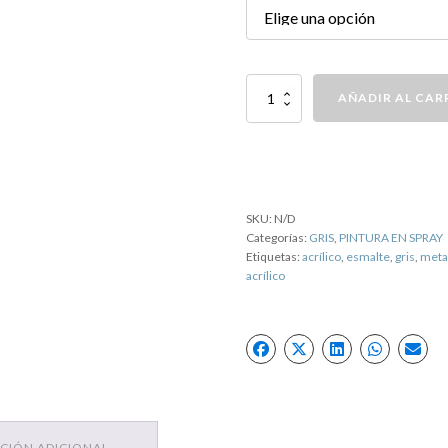
PINTURA
AÑADIR AL CAR
SPRAY
RAL
9023
GRIS
cantidad
SKU:
N/D
Categorías:
GRIS
,
PINTURA EN SPRAY
Etiquetas:
acrílico
,
esmalte
,
gris
,
meta
acrílico
CIÓN ADICIONAL