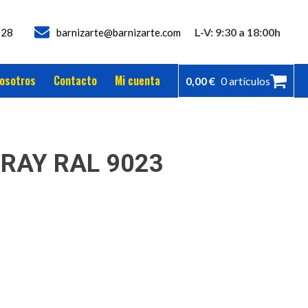
L-V: 9:30 a 18:00h
728
barnizarte@barnizarte.com
osotros
Contacto
Mi cuenta
0,00
€
0 artículos
RAY RAL 9023