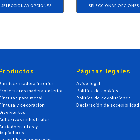
ucto
producto
SELECCIONAR OPCIONES
SELECCIONAR OPCIONES
Productos
Páginas legales
Barnices madera interior
Aviso legal
Protectores madera exterior
Política de cookies
Pinturas para metal
Política de devoluciones
Pintura y decoración
Declaración de accesibilidad
Disolventes
Adhesivos industriales
Antiadherentes y
limpiadores
Ensambles para encolar