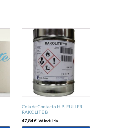
Este
producto
tiene
múltiples
variantes.
Las
opciones
se
pueden
elegir
en
Cola de Contacto H.B. FULLER
la
RAKOLITE B
página
47,84
€
IVA Incluido
de