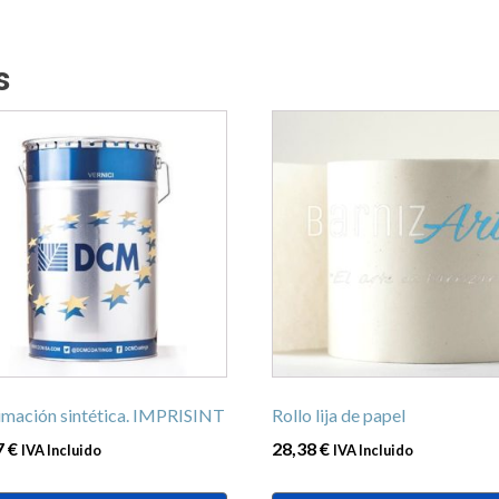
s
Este
ucto
producto
tiene
ples
múltiples
ntes.
variantes.
Las
ones
opciones
se
en
pueden
r
elegir
en
imación sintética. IMPRISINT
Rollo lija de papel
la
7
€
28,38
€
IVA Incluido
IVA Incluido
na
página
de