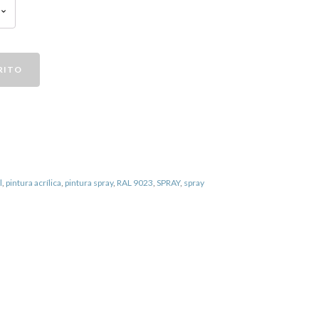
RITO
l
,
pintura acrílica
,
pintura spray
,
RAL 9023
,
SPRAY
,
spray