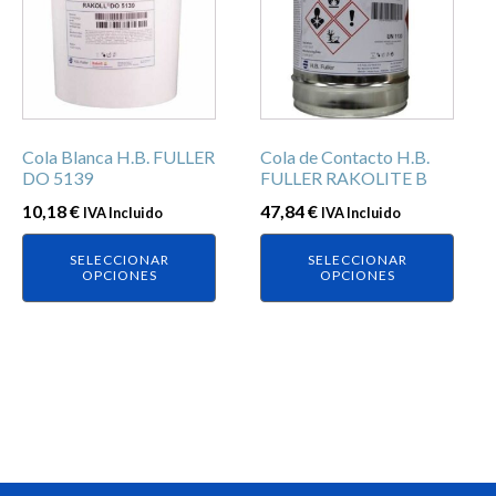
múltiples
múltiples
variantes.
variantes.
Las
Las
opciones
opciones
se
se
Cola Blanca H.B. FULLER
Cola de Contacto H.B.
pueden
pueden
DO 5139
FULLER RAKOLITE B
elegir
elegir
10,18
€
47,84
€
IVA Incluido
IVA Incluido
en
en
la
la
SELECCIONAR
SELECCIONAR
página
página
OPCIONES
OPCIONES
de
de
producto
producto