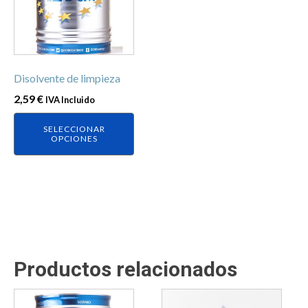
variantes.
Las
opciones
se
Disolvente de limpieza
pueden
elegir
2,59
€
IVA Incluido
en
SELECCIONAR
la
OPCIONES
página
de
producto
Productos relacionados
Este