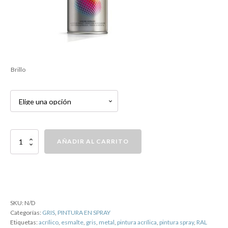
Brillo
PINTURA
AÑADIR AL CARRITO
SPRAY
RAL
7048
GRIS
cantidad
SKU:
N/D
Categorías:
GRIS
,
PINTURA EN SPRAY
Etiquetas:
acrílico
,
esmalte
,
gris
,
metal
,
pintura acrílica
,
pintura spray
,
RAL