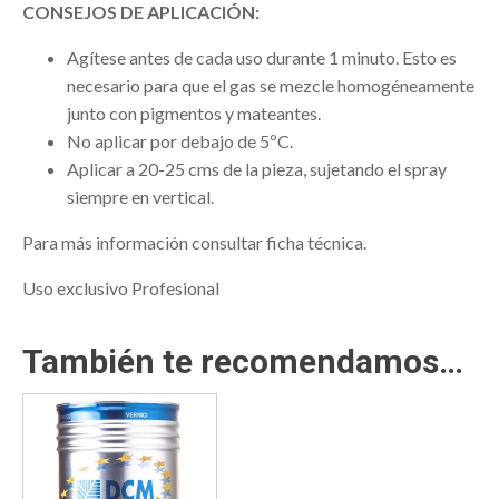
CONSEJOS DE APLICACIÓN:
Agítese antes de cada uso durante 1 minuto. Esto es
necesario para que el gas se mezcle homogéneamente
junto con pigmentos y mateantes.
No aplicar por debajo de 5ºC.
Aplicar a 20-25 cms de la pieza, sujetando el spray
siempre en vertical.
Para más información consultar ficha técnica.
Uso exclusivo Profesional
También te recomendamos…
Este
producto
tiene
múltiples