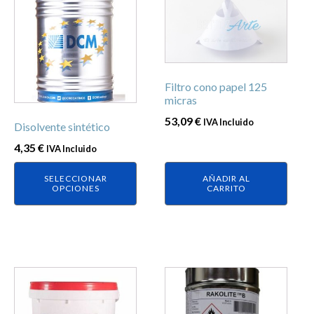
producto
tiene
múltiples
variantes.
Las
Filtro cono papel 125
opciones
micras
se
53,09
€
IVA Incluido
Disolvente sintético
pueden
elegir
4,35
€
IVA Incluido
en
SELECCIONAR
AÑADIR AL
la
OPCIONES
CARRITO
página
de
producto
Este
Este
producto
producto
tiene
tiene