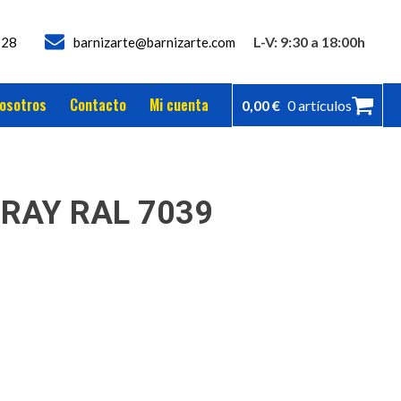
L-V: 9:30 a 18:00h
728
barnizarte@barnizarte.com
osotros
Contacto
Mi cuenta
0,00
€
0 artículos
RAY RAL 7039