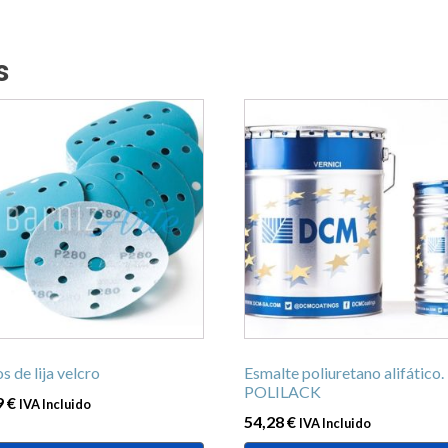
s
Este
ucto
producto
tiene
ples
múltiples
ntes.
variantes.
Las
ones
opciones
se
en
pueden
r
elegir
en
s de lija velcro
Esmalte poliuretano alifático.
la
POLILACK
9
€
IVA Incluido
na
página
54,28
€
IVA Incluido
de