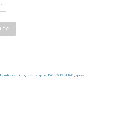
RITO
l
,
pintura acrílica
,
pintura spray
,
RAL 7039
,
SPRAY
,
spray