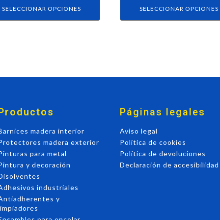
ucto
producto
SELECCIONAR OPCIONES
SELECCIONAR OPCIONES
Productos
Páginas legales
Barnices madera interior
Aviso legal
Protectores madera exterior
Política de cookies
Pinturas para metal
Política de devoluciones
Pintura y decoración
Declaración de accesibilidad
Disolventes
Adhesivos industriales
Antiadherentes y
limpiadores
Ensambles para encolar