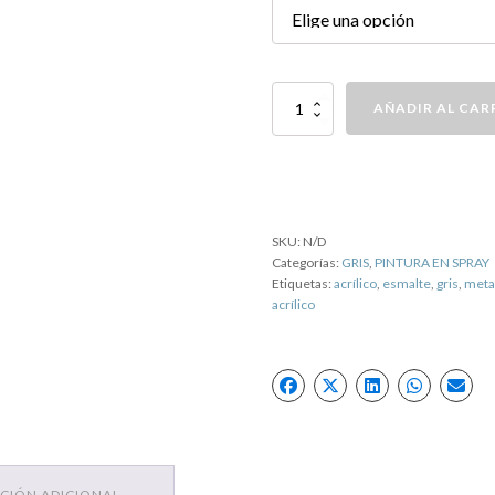
PINTURA
AÑADIR AL CAR
SPRAY
RAL
7039
GRIS
cantidad
SKU:
N/D
Categorías:
GRIS
,
PINTURA EN SPRAY
Etiquetas:
acrílico
,
esmalte
,
gris
,
meta
acrílico
CIÓN ADICIONAL