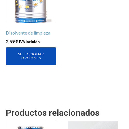
variantes.
Las
opciones
se
Disolvente de limpieza
pueden
elegir
2,59
€
IVA Incluido
en
SELECCIONAR
la
OPCIONES
página
de
producto
Productos relacionados
Este
Este