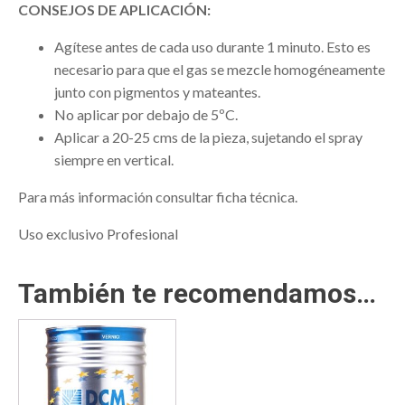
CONSEJOS DE APLICACIÓN:
Agítese antes de cada uso durante 1 minuto. Esto es
necesario para que el gas se mezcle homogéneamente
junto con pigmentos y mateantes.
No aplicar por debajo de 5ºC.
Aplicar a 20-25 cms de la pieza, sujetando el spray
siempre en vertical.
Para más información consultar ficha técnica.
Uso exclusivo Profesional
También te recomendamos…
Este
producto
tiene
múltiples