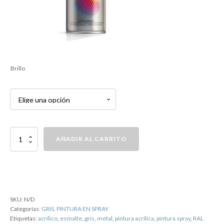
Brillo
PINTURA
AÑADIR AL CARRITO
SPRAY
RAL
7012
GRIS
cantidad
SKU:
N/D
Categorías:
GRIS
,
PINTURA EN SPRAY
Etiquetas:
acrílico
,
esmalte
,
gris
,
metal
,
pintura acrílica
,
pintura spray
,
RAL