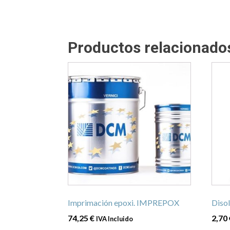
Productos relacionado
Este
Este
producto
prod
tiene
tiene
múltiples
múlti
variantes.
varia
Las
Las
opciones
opci
se
se
pueden
pued
elegir
elegi
en
en
Imprimación epoxi. IMPREPOX
Disol
la
la
74,25
€
2,70
IVA Incluido
página
pági