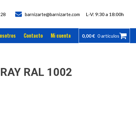
L-V: 9:30 a 18:00h
728
barnizarte@barnizarte.com
osotros
Contacto
Mi cuenta
0,00
€
0 artículos
RAY RAL 1002