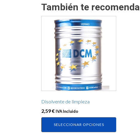
También te recomend
Este
producto
tiene
múltiples
variantes.
Las
opciones
se
pueden
elegir
en
Disolvente de limpieza
la
2,59
€
IVA Incluido
página
de
SELECCIONAR OPCIONES
producto