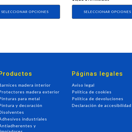
de
ucto
producto
SELECCIONAR OPCIONES
SELECCIONAR OPCIONES
Productos
Páginas legales
Barnices madera interior
Aviso legal
Protectores madera exterior
Política de cookies
Pinturas para metal
Política de devoluciones
Pintura y decoración
Declaración de accesibilidad
Disolventes
Adhesivos industriales
Antiadherentes y
limpiadores