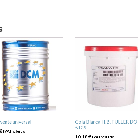
s
Este
ucto
producto
tiene
ples
múltiples
ntes.
variantes.
Las
ones
opciones
se
en
pueden
r
elegir
en
vente universal
Cola Blanca H.B. FULLER DO
la
5139
€
IVA Incluido
na
página
10,18
€
IVA Incluido