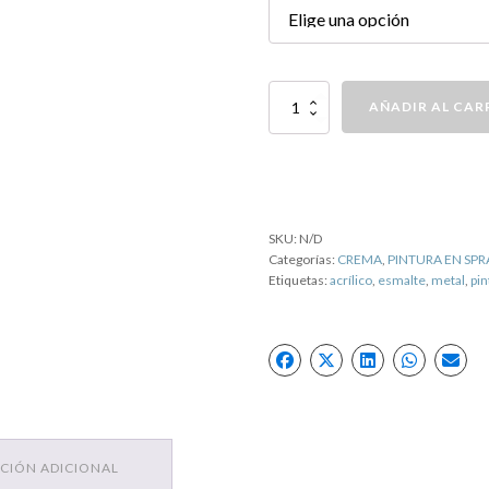
PINTURA
AÑADIR AL CAR
SPRAY
RAL
1002
CREMA
cantidad
SKU:
N/D
Categorías:
CREMA
,
PINTURA EN SPR
Etiquetas:
acrílico
,
esmalte
,
metal
,
pin
CIÓN ADICIONAL