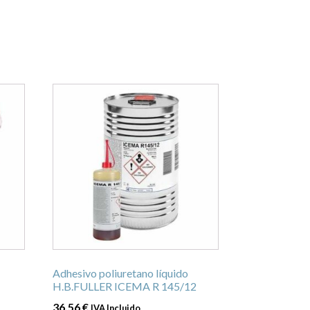
Adhesivo poliuretano líquido
H.B.FULLER ICEMA R 145/12
36,56
€
IVA Incluido