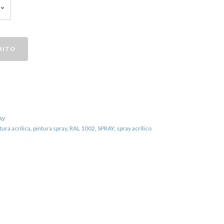
RITO
AY
tura acrílica
,
pintura spray
,
RAL 1002
,
SPRAY
,
spray acrílico