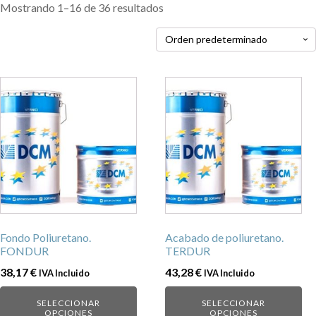
Mostrando 1–16 de 36 resultados
Este
Este
producto
producto
tiene
tiene
múltiples
múltiples
variantes.
variantes.
Las
Las
opciones
opciones
se
se
pueden
pueden
Fondo Poliuretano.
Acabado de poliuretano.
elegir
elegir
FONDUR
TERDUR
en
en
38,17
€
43,28
€
IVA Incluido
IVA Incluido
la
la
página
página
SELECCIONAR
SELECCIONAR
de
de
OPCIONES
OPCIONES