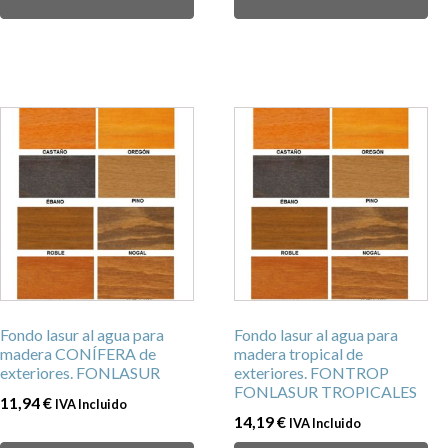
producto
producto
Este
Este
producto
producto
tiene
tiene
múltiples
múltiples
variantes.
variantes.
Las
Las
opciones
opciones
se
se
pueden
pueden
Fondo lasur al agua para
Fondo lasur al agua para
elegir
elegir
madera CONÍFERA de
madera tropical de
en
en
exteriores. FONLASUR
exteriores. FONTROP
FONLASUR TROPICALES
la
la
11,94
€
IVA Incluido
página
página
14,19
€
IVA Incluido
de
de