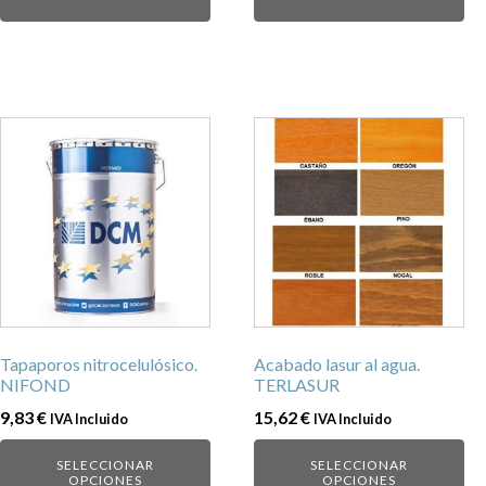
producto
producto
Este
Este
producto
producto
tiene
tiene
múltiples
múltiples
variantes.
variantes.
Las
Las
opciones
opciones
se
se
pueden
pueden
Tapaporos nitrocelulósico.
Acabado lasur al agua.
elegir
elegir
NIFOND
TERLASUR
en
en
9,83
€
15,62
€
IVA Incluido
IVA Incluido
la
la
página
página
SELECCIONAR
SELECCIONAR
de
de
OPCIONES
OPCIONES