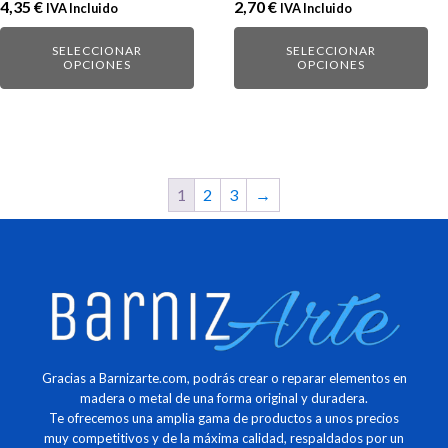
4,35
€
2,70
€
IVA Incluido
IVA Incluido
en
en
la
la
SELECCIONAR
SELECCIONAR
página
página
OPCIONES
OPCIONES
de
de
producto
producto
1
2
3
→
Gracias a Barnizarte.com, podrás crear o reparar elementos en
madera o metal de una forma original y duradera.
Te ofrecemos una amplia gama de productos a unos precios
muy competitivos y de la máxima calidad, respaldados por un