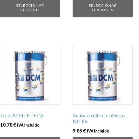
SELECCIONAR
SELECCIONAR
producto
producto
OPCIONES
OPCIONES
Este
Este
producto
producto
tiene
tiene
múltiples
múltiples
variantes.
variantes.
Las
Las
opciones
opciones
se
se
pueden
pueden
Teca. ACEITE TECA
Acabado nitrocelulósico.
elegir
elegir
NITER
10,78
€
IVA Incluido
en
en
9,85
€
IVA Incluido
la
la