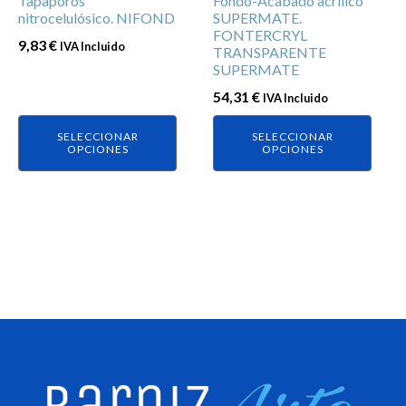
Tapaporos
Fondo-Acabado acrílico
pueden
pueden
nitrocelulósico. NIFOND
SUPERMATE.
elegir
elegir
FONTERCRYL
9,83
€
IVA Incluido
en
en
TRANSPARENTE
SUPERMATE
la
la
página
página
54,31
€
IVA Incluido
de
de
SELECCIONAR
SELECCIONAR
producto
producto
OPCIONES
OPCIONES