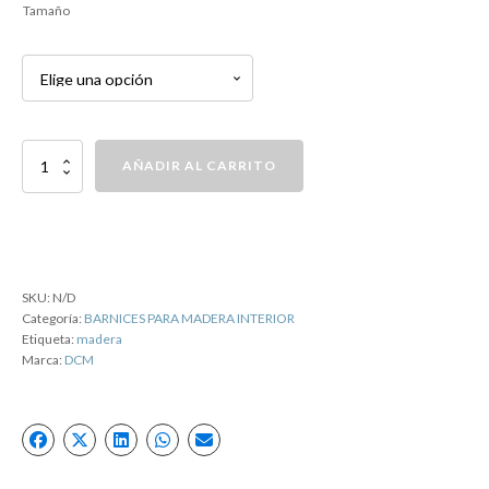
Tamaño
Acabado
AÑADIR AL CARRITO
nitrocelulósico.
NITER
cantidad
SKU:
N/D
Categoría:
BARNICES PARA MADERA INTERIOR
Etiqueta:
madera
Marca:
DCM