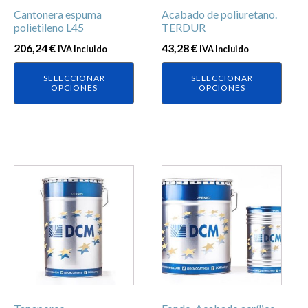
Cantonera espuma
Acabado de poliuretano.
pueden
pueden
polietileno L45
TERDUR
elegir
elegir
206,24
€
43,28
€
IVA Incluido
IVA Incluido
en
en
la
la
SELECCIONAR
SELECCIONAR
página
página
OPCIONES
OPCIONES
de
de
producto
producto
Este
Este
producto
producto
tiene
tiene
múltiples
múltiples
variantes.
variantes.
Las
Las
opciones
opciones
se
se