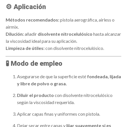
⚙️
Aplicación
Métodos recomendados:
pistola aerográfica, airless o
airmix.
Dilución:
añadir
disolvente nitrocelulósico
hasta alcanzar
la viscosidad ideal para su aplicación.
Limpieza de útiles:
con disolvente nitrocelulósico.
🧪
Modo de empleo
Asegurarse de que la superficie esté
fondeada, lijada
y libre de polvo o grasa.
Diluir el producto
con disolvente nitrocelulósico
según la viscosidad requerida.
Aplicar capas finas y uniformes con pistola.
Dejar secar entre capas y
lijar suavemente si es