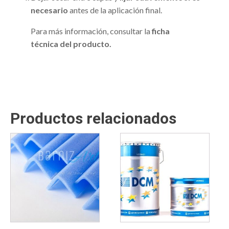
necesario
antes de la aplicación final.
Para más información, consultar la
ficha
técnica del producto.
Productos relacionados
Este
Este
producto
producto
tiene
tiene
múltiples
múltiples
variantes.
variantes.
Las
Las
opciones
opciones
se
se