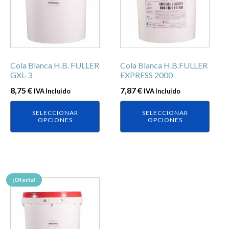
múltiples
múltiples
variantes.
variantes.
Las
Las
opciones
opciones
se
se
Cola Blanca H.B. FULLER
Cola Blanca H.B.FULLER
pueden
pueden
GXL-3
EXPRESS 2000
elegir
elegir
8,75
€
7,87
€
IVA Incluido
IVA Incluido
en
en
la
la
SELECCIONAR
SELECCIONAR
página
página
OPCIONES
OPCIONES
de
de
producto
producto
¡Oferta!
Este
producto
tiene
múltiples