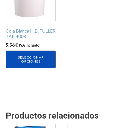
variantes.
Las
opciones
se
Cola Blanca H.B. FULLER
pueden
TAK 4008
elegir
5,56
€
IVA Incluido
en
la
SELECCIONAR
página
OPCIONES
de
producto
Productos relacionados
Este
Este