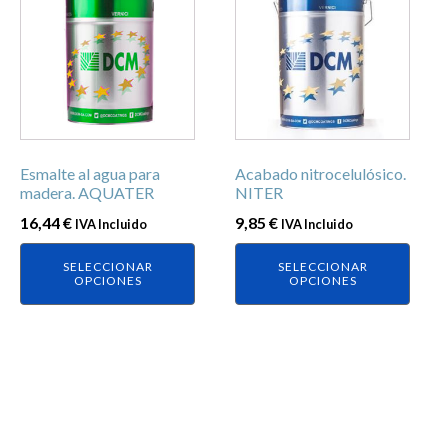
producto
producto
tiene
tiene
múltiples
múltiples
variantes.
variantes.
Las
Las
opciones
opciones
se
se
Esmalte al agua para
Acabado nitrocelulósico.
pueden
pueden
madera. AQUATER
NITER
elegir
elegir
16,44
€
9,85
€
IVA Incluido
IVA Incluido
en
en
la
la
SELECCIONAR
SELECCIONAR
página
página
OPCIONES
OPCIONES
de
de
producto
producto