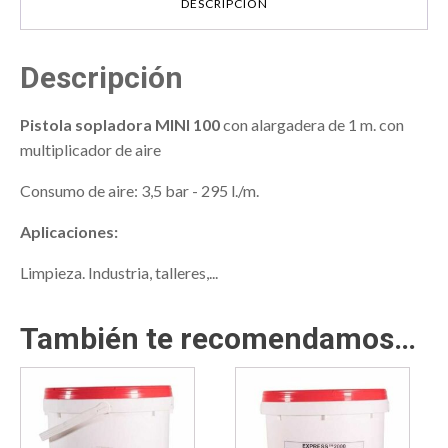
DESCRIPCIÓN
Descripción
Pistola sopladora MINI 100
con alargadera de 1 m. con
multiplicador de aire
Consumo de aire: 3,5 bar - 295 l./m.
Aplicaciones:
Limpieza. Industria, talleres,...
También te recomendamos…
Este
Este
producto
producto
tiene
tiene