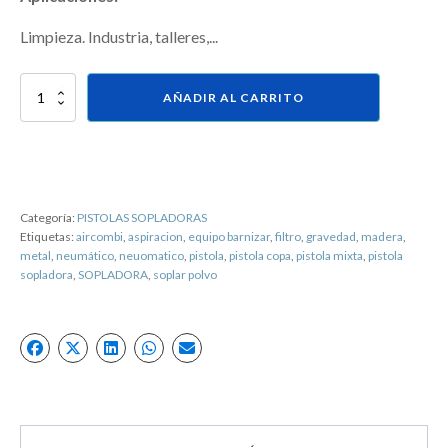
Limpieza. Industria, talleres,...
Pistola
AÑADIR AL CARRITO
sopladora
MINI
100
cantidad
Categoría:
PISTOLAS SOPLADORAS
Etiquetas:
aircombi
,
aspiracion
,
equipo barnizar
,
filtro
,
gravedad
,
madera
,
metal
,
neumático
,
neuomatico
,
pistola
,
pistola copa
,
pistola mixta
,
pistola
sopladora
,
SOPLADORA
,
soplar polvo