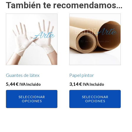
También te recomendamos…
Este
Este
producto
producto
tiene
tiene
múltiples
múltiples
variantes.
variantes.
Las
Las
opciones
opciones
se
se
Guantes de látex
Papel pintor
pueden
pueden
elegir
elegir
5,44
€
3,14
€
IVA Incluido
IVA Incluido
en
en
SELECCIONAR
SELECCIONAR
la
la
OPCIONES
OPCIONES
página
página
de
de
producto
producto