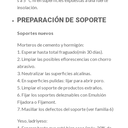
s a 5º C ni en superficies expuestas a una fuerte
insolación.
PREPARACIÓN DE SOPORTE
Soportes nuevos
Morteros de cemento y hormigón:
1. Esperar hasta total fraguado(mín 30 días).
2. Limpiar las posibles eflorescencias con chorro
abrasivo.
3. Neutralizar las superficies alcalinas.
4. En superficies pulidas: lijar para abrir poro.
5. Limpiar el soporte de productos extraños.
6. Fijar los soportes deleznables con Emulsión
Fijadora o Fijamont.
7. Masillar los defectos del soporte (ver familia 6)
Yeso, ladriyeso:
1. Esperar hasta que esté bien seco (máx, 20% de