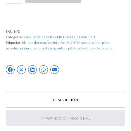
de
aire:
SMART
AIRE
PURO
SKU:
N/D
(BLANCO
Categorías:
PAREDES Y TECHOS
,
PINTURA DECORACIÓN
MATE)
Etiquetas:
blanco
,
decoracion
,
interior
,
MONTO
,
pared
,
pintar
,
pintar
MONTÓ
paredes
,
pintura
,
pintura al agua
,
pintura plástica
,
Pintura y decoración
cantidad
DESCRIPCIÓN
INFORMACIÓN ADICIONAL