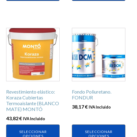
Este
Este
producto
producto
tiene
tiene
múltiples
múltiples
variantes.
variantes.
Las
Las
opciones
opciones
se
se
Revestimiento elástico:
Fondo Poliuretano.
pueden
pueden
Koraza Cubiertas
FONDUR
elegir
elegir
Termoaislante (BLANCO
38,17
€
IVA Incluido
en
en
MATE) MONTÓ
la
la
43,82
€
IVA Incluido
página
página
de
de
SELECCIONAR
SELECCIONAR
OPCIONES
OPCIONES