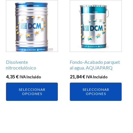
Este
Este
producto
producto
tiene
tiene
múltiples
múltiples
variantes.
variantes.
Las
Las
opciones
opciones
se
se
Disolvente
Fondo-Acabado parquet
pueden
pueden
nitrocelulósico
al agua. AQUAPARQ
elegir
elegir
4,35
€
21,84
€
IVA Incluido
IVA Incluido
en
en
la
la
SELECCIONAR
SELECCIONAR
página
página
OPCIONES
OPCIONES
de
de
producto
producto