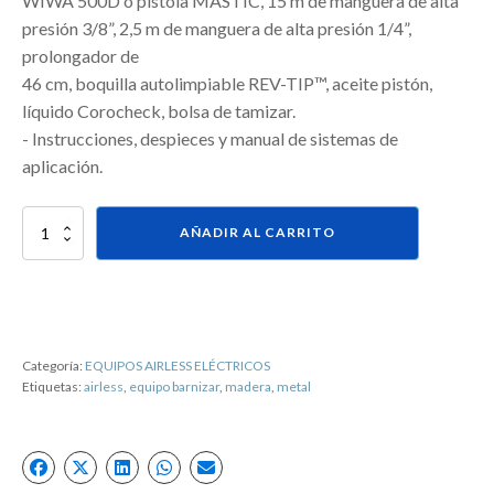
WIWA 500D ó pistola MASTIC, 15 m de manguera de alta
presión 3/8”, 2,5 m de manguera de alta presión 1/4”,
prolongador de
46 cm, boquilla autolimpiable REV-TIP™, aceite pistón,
líquido Corocheck, bolsa de tamizar.
- Instrucciones, despieces y manual de sistemas de
aplicación.
Equipo
AÑADIR AL CARRITO
AIRLESSCO
TS-
1750
completo
cantidad
Categoría:
EQUIPOS AIRLESS ELÉCTRICOS
Etiquetas:
airless
,
equipo barnizar
,
madera
,
metal