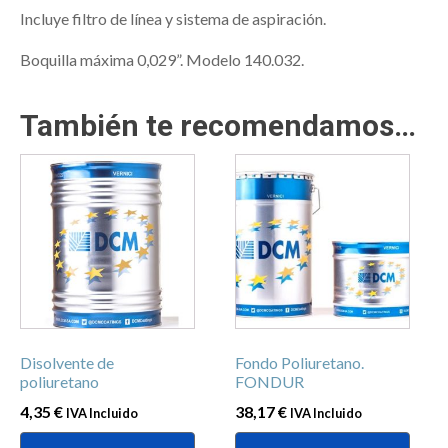
Incluye filtro de línea y sistema de aspiración.
Boquilla máxima 0,029”. Modelo 140.032.
También te recomendamos…
Este
Este
producto
producto
tiene
tiene
múltiples
múltiples
variantes.
variantes.
Las
Las
opciones
opciones
se
se
Disolvente de
Fondo Poliuretano.
pueden
pueden
poliuretano
FONDUR
elegir
elegir
4,35
€
38,17
€
IVA Incluido
IVA Incluido
en
en
la
la