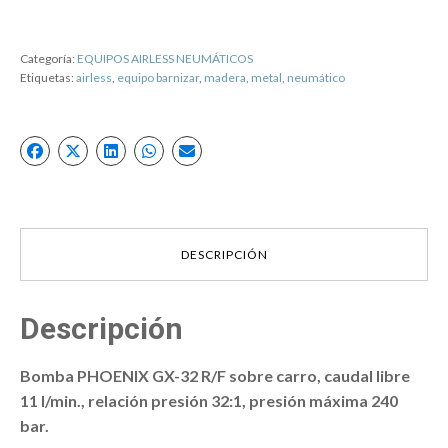
R/F
sobre
carro
Categoría:
EQUIPOS AIRLESS NEUMÁTICOS
cantidad
Etiquetas:
airless
,
equipo barnizar
,
madera
,
metal
,
neumático
DESCRIPCIÓN
Descripción
Bomba PHOENIX GX-32 R/F sobre carro, caudal libre
11 l/min., relación presión 32:1, presión máxima 240
bar.