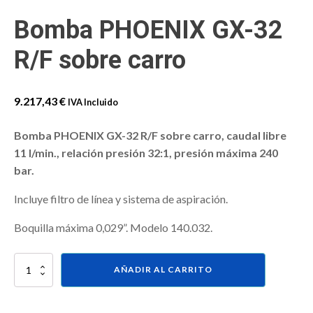
Bomba PHOENIX GX-32
R/F sobre carro
9.217,43
€
IVA Incluido
Bomba PHOENIX GX-32 R/F sobre carro, caudal libre
11 l/min., relación presión 32:1, presión máxima 240
bar.
Incluye filtro de línea y sistema de aspiración.
Boquilla máxima 0,029”. Modelo 140.032.
Bomba
AÑADIR AL CARRITO
PHOENIX
GX-
32