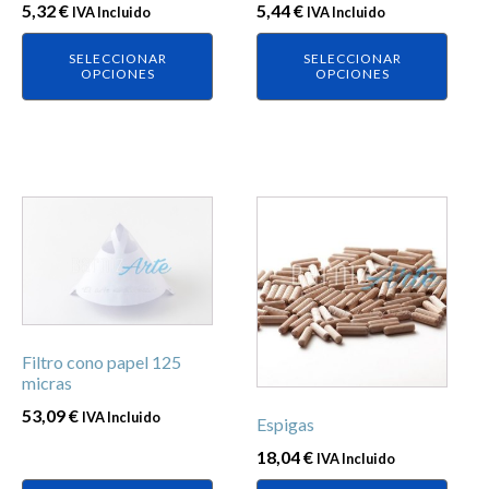
elegir
elegir
5,32
€
5,44
€
IVA Incluido
IVA Incluido
en
en
SELECCIONAR
SELECCIONAR
la
la
OPCIONES
OPCIONES
página
página
de
de
producto
producto
Este
producto
tiene
múltiples
variantes.
Las
Filtro cono papel 125
opciones
micras
se
53,09
€
IVA Incluido
Espigas
pueden
elegir
18,04
€
IVA Incluido
en