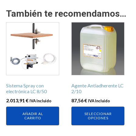
También te recomendamos…
Este
producto
tiene
múltiples
variantes.
Las
opciones
se
Sistema Spray con
Agente Antiadherente LC
pueden
electrónica LC 8/50
2/10
elegir
2.013,91
€
87,56
€
IVA Incluido
IVA Incluido
en
la
AÑADIR AL
SELECCIONAR
página
CARRITO
OPCIONES
de
producto