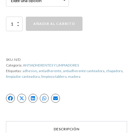
Agente
AÑADIR AL CARRITO
Limpiador
LC
2/30
cantidad
SKU:
N/D
Categoría:
ANTIADHERENTES Y LIMPIADORES
Etiquetas:
adhesivo
,
antiadherente
,
antiadherente canteadora
,
chapadora
,
limpiador canteadora
,
limpieza tablero
,
madera
DESCRIPCIÓN