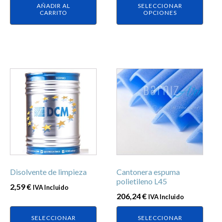
página
AÑADIR AL
SELECCIONAR
de
CARRITO
OPCIONES
producto
Este
Este
producto
producto
tiene
tiene
múltiples
múltiples
variantes.
variantes.
Las
Las
opciones
opciones
se
se
Disolvente de limpieza
Cantonera espuma
pueden
pueden
polietileno L45
elegir
elegir
2,59
€
IVA Incluido
206,24
€
IVA Incluido
en
en
la
la
SELECCIONAR
SELECCIONAR