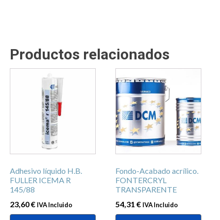
Productos relacionados
Este
producto
tiene
múltiples
variantes.
Las
opciones
se
Adhesivo líquido H.B.
Fondo-Acabado acrílico.
pueden
FULLER ICEMA R
FONTERCRYL
elegir
145/88
TRANSPARENTE
en
23,60
€
54,31
€
IVA Incluido
IVA Incluido
la