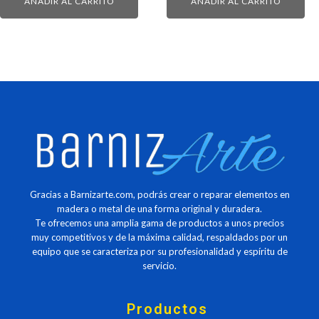
AÑADIR AL CARRITO
AÑADIR AL CARRITO
original
actual
original
actual
era:
es:
era:
es:
1.391,48 €.
808,50 €.
885,79 €.
514,80 €.
Gracias a Barnizarte.com, podrás crear o reparar elementos en
madera o metal de una forma original y duradera.
Te ofrecemos una amplia gama de productos a unos precios
muy competitivos y de la máxima calidad, respaldados por un
equipo que se caracteriza por su profesionalidad y espíritu de
servicio.
Productos