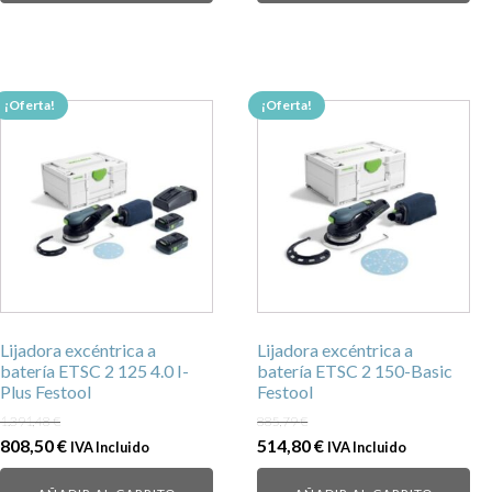
era:
es:
2.415,77 €.
1.408,00 €.
1.285,18 €.
726,00 €.
¡Oferta!
¡Oferta!
Lijadora excéntrica a
Lijadora excéntrica a
batería ETSC 2 125 4.0 I-
batería ETSC 2 150-Basic
Plus Festool
Festool
1.391,48
€
885,79
€
El
El
El
El
808,50
€
514,80
€
IVA Incluido
IVA Incluido
precio
precio
precio
precio