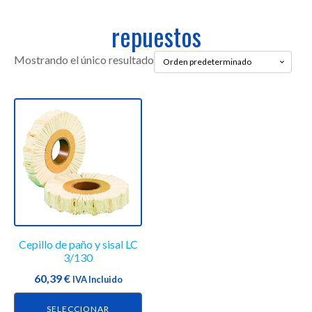
repuestos
Mostrando el único resultado
Este
producto
tiene
múltiples
variantes.
Las
opciones
se
Cepillo de paño y sisal LC
pueden
3/130
elegir
60,39
€
en
IVA Incluido
la
SELECCIONAR