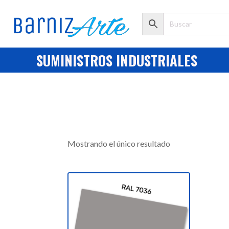
SUMINISTROS INDUSTRIALES
Mostrando el único resultado
Este
producto
tiene
múltiples