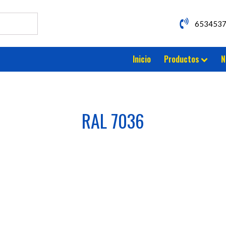
653453
Inicio
Productos
N
RAL 7036