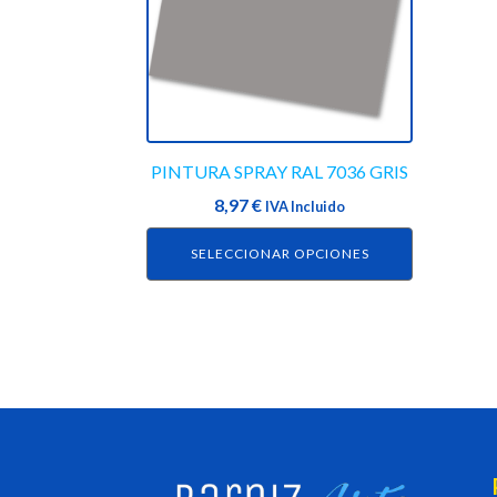
variantes.
Las
opciones
se
pueden
elegir
en
PINTURA SPRAY RAL 7036 GRIS
la
8,97
€
IVA Incluido
página
de
SELECCIONAR OPCIONES
producto