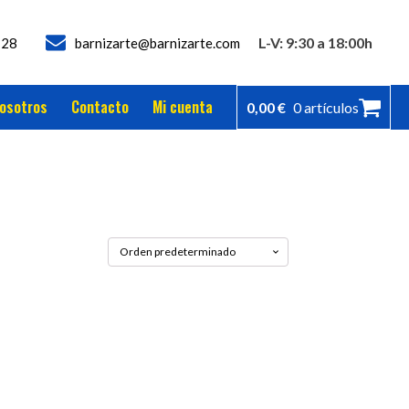
L-V: 9:30 a 18:00h
728
barnizarte@barnizarte.com
osotros
Contacto
Mi cuenta
0,00
€
0 artículos