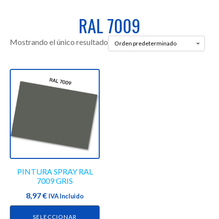
RAL 7009
Mostrando el único resultado
Este
producto
tiene
múltiples
variantes.
Las
opciones
se
PINTURA SPRAY RAL
pueden
7009 GRIS
elegir
8,97
€
en
IVA Incluido
la
SELECCIONAR