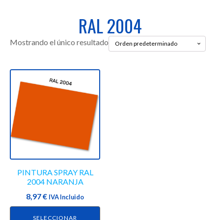
RAL 2004
Mostrando el único resultado
Este
producto
tiene
múltiples
variantes.
Las
opciones
se
PINTURA SPRAY RAL
pueden
2004 NARANJA
elegir
8,97
€
en
IVA Incluido
la
SELECCIONAR