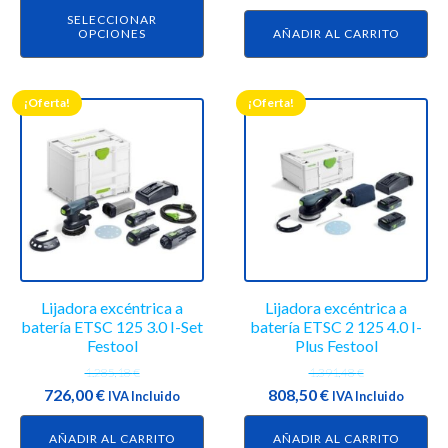
página
precio
precio
SELECCIONAR
de
OPCIONES
AÑADIR AL CARRITO
original
actual
producto
era:
es:
2.415,77 €.
1.408,00 €.
¡Oferta!
¡Oferta!
Lijadora excéntrica a
Lijadora excéntrica a
batería ETSC 125 3.0 I-Set
batería ETSC 2 125 4.0 I-
Festool
Plus Festool
1.285,18
€
1.391,48
€
El
El
El
El
726,00
€
808,50
€
IVA Incluido
IVA Incluido
precio
precio
precio
precio
AÑADIR AL CARRITO
AÑADIR AL CARRITO
original
actual
original
actual