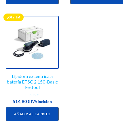
era:
es:
era:
es:
1.285,18 €.
726,00 €.
1.391,48 €.
808,50 €.
¡Oferta!
Lijadora excéntrica a
batería ETSC 2 150-Basic
Festool
885,79
€
El
El
514,80
€
IVA Incluido
precio
precio
AÑADIR AL CARRITO
original
actual
era:
es: