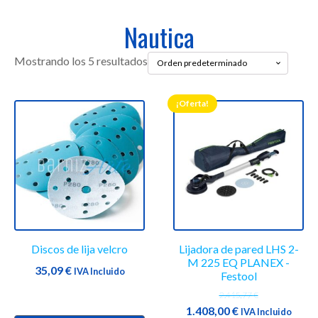
Nautica
Mostrando los 5 resultados
¡Oferta!
Este
producto
tiene
múltiples
variantes.
Las
opciones
se
Discos de lija velcro
Lijadora de pared LHS 2-
pueden
M 225 EQ PLANEX -
elegir
35,09
€
IVA Incluido
Festool
en
2.415,77
€
la
El
El
1.408,00
€
IVA Incluido