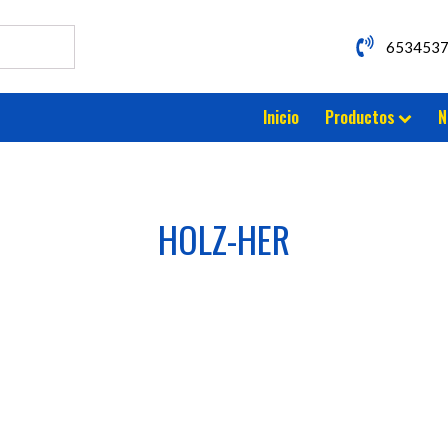
653453
Inicio
Productos
N
HOLZ-HER