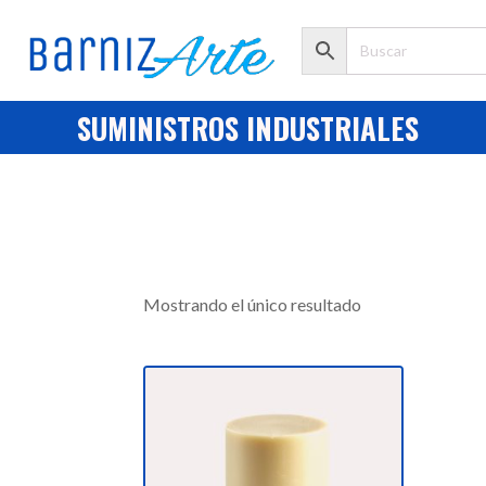
SUMINISTROS INDUSTRIALES
Mostrando el único resultado
Este
producto
tiene
múltiples