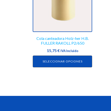
variantes.
Las
opciones
se
pueden
elegir
en
Cola canteadora Holz-her H.B.
FULLER RAKOLL P2/650
la
página
15,75
€
IVA Incluido
de
SELECCIONAR OPCIONES
producto