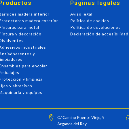
Productos
Páginas legales
Barnices madera interior
Aviso legal
Protectores madera exterior
Política de cookies
Pinturas para metal
Política de devoluciones
Pintura y decoración
Declaración de accesibilidad
Disolventes
Adhesivos industriales
Antiadherentes y
limpiadores
Ensambles para encolar
Embalajes
Protección y limpieza
Lijas y abrasivos
Maquinaria y equipos
C/ Camino Puente Viejo, 9
Arganda del Rey