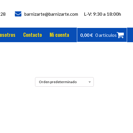
L-V: 9:30 a 18:00h
728
barnizarte@barnizarte.com
osotros
Contacto
Mi cuenta
0,00
€
0 artículos