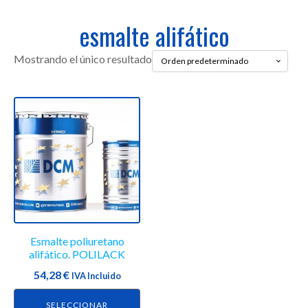
esmalte alifático
Mostrando el único resultado
Este
producto
tiene
múltiples
variantes.
Las
opciones
se
Esmalte poliuretano
pueden
alifático. POLILACK
elegir
54,28
€
en
IVA Incluido
la
SELECCIONAR