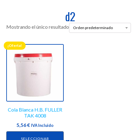
d2
Mostrando el único resultado
¡Oferta!
Este
producto
tiene
múltiples
variantes.
Las
opciones
se
Cola Blanca H.B. FULLER
pueden
TAK 4008
elegir
5,56
€
en
IVA Incluido
la
SELECCIONAR