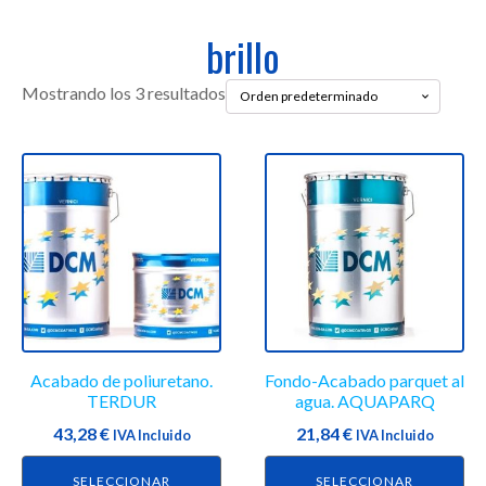
brillo
Mostrando los 3 resultados
Este
Este
producto
producto
tiene
tiene
múltiples
múltiples
variantes.
variantes.
Las
Las
opciones
opciones
se
se
Acabado de poliuretano.
Fondo-Acabado parquet al
pueden
pueden
TERDUR
agua. AQUAPARQ
elegir
elegir
43,28
€
21,84
€
en
IVA Incluido
en
IVA Incluido
la
la
SELECCIONAR
SELECCIONAR