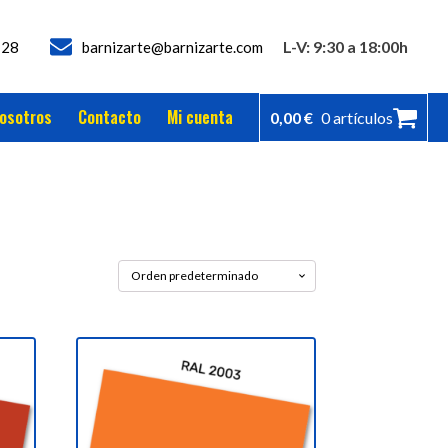
L-V: 9:30 a 18:00h
728
barnizarte@barnizarte.com
osotros
Contacto
Mi cuenta
0,00
€
0 artículos
Este
producto
tiene
múltiples