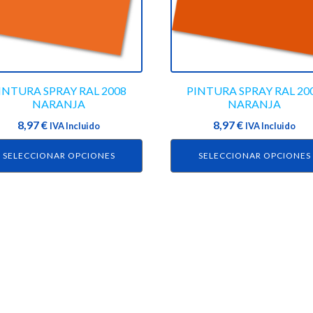
Las
ones
opciones
se
en
pueden
r
elegir
en
INTURA SPRAY RAL 2008
PINTURA SPRAY RAL 20
NARANJA
NARANJA
la
na
página
8,97
€
8,97
€
IVA Incluido
IVA Incluido
de
SELECCIONAR OPCIONES
SELECCIONAR OPCIONES
ucto
producto