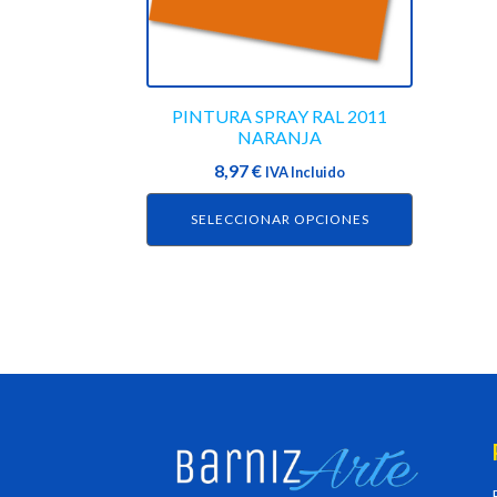
opciones
se
pueden
elegir
en
PINTURA SPRAY RAL 2011
NARANJA
la
página
8,97
€
IVA Incluido
de
SELECCIONAR OPCIONES
producto