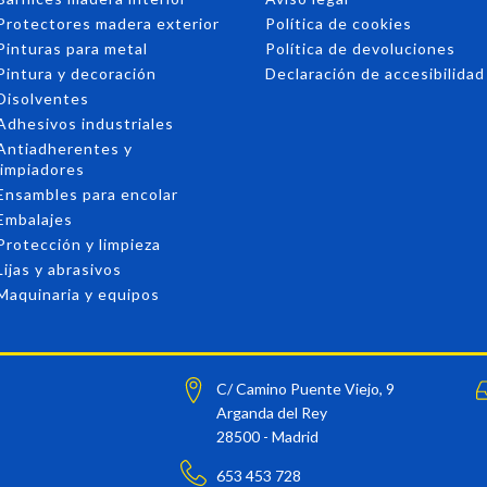
Protectores madera exterior
Política de cookies
Pinturas para metal
Política de devoluciones
Pintura y decoración
Declaración de accesibilidad
Disolventes
Adhesivos industriales
Antiadherentes y
limpiadores
Ensambles para encolar
Embalajes
Protección y limpieza
Lijas y abrasivos
Maquinaria y equipos
C/ Camino Puente Viejo, 9
Arganda del Rey
28500 - Madrid
653 453 728