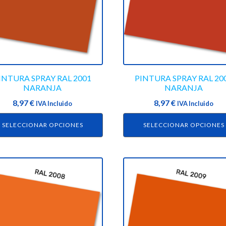
ntes.
variantes.
Las
ones
opciones
se
en
pueden
r
elegir
en
INTURA SPRAY RAL 2001
PINTURA SPRAY RAL 20
NARANJA
NARANJA
la
na
página
8,97
€
8,97
€
IVA Incluido
IVA Incluido
de
SELECCIONAR OPCIONES
SELECCIONAR OPCIONES
ucto
producto
Este
ucto
producto
tiene
ples
múltiples
ntes.
variantes.