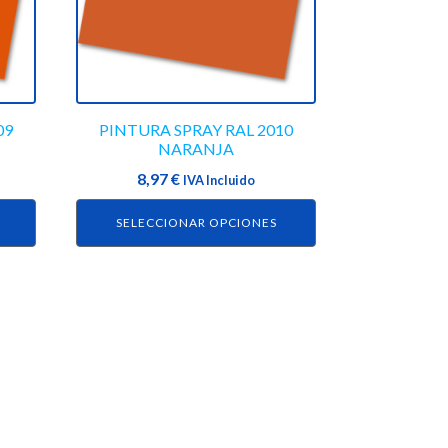
Las
opciones
se
pueden
elegir
en
09
PINTURA SPRAY RAL 2010
NARANJA
la
página
8,97
€
IVA Incluido
de
SELECCIONAR OPCIONES
producto