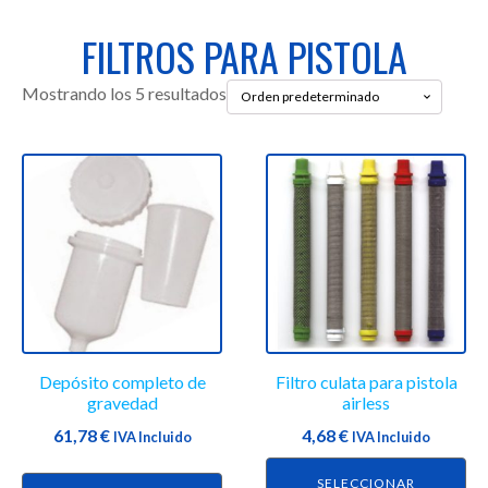
FILTROS PARA PISTOLA
Mostrando los 5 resultados
Este
producto
tiene
múltiples
variantes.
Las
opciones
se
Depósito completo de
Filtro culata para pistola
pueden
gravedad
airless
elegir
61,78
€
4,68
€
IVA Incluido
en
IVA Incluido
la
SELECCIONAR