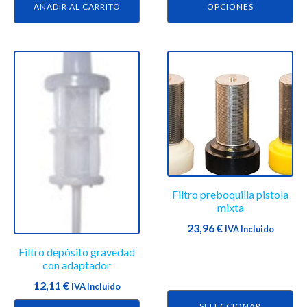
página
AÑADIR AL CARRITO
OPCIONES
de
producto
Este
producto
tiene
múltiples
variantes.
Las
opciones
se
Filtro preboquilla pistola
pueden
mixta
elegir
23,96
€
en
IVA Incluido
la
Filtro depósito gravedad
página
con adaptador
de
12,11
€
IVA Incluido
producto
SELECCIONAR