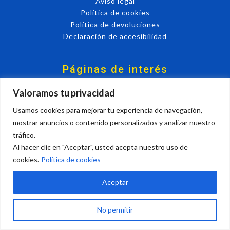
Aviso legal
Política de cookies
Política de devoluciones
Declaración de accesibilidad
Páginas de interés
Nosotros
Valoramos tu privacidad
Mi cuenta
Usamos cookies para mejorar tu experiencia de navegación,
Contacto
mostrar anuncios o contenido personalizados y analizar nuestro
tráfico.
Al hacer clic en "Aceptar", usted acepta nuestro uso de
cookies.
Política de cookies
Aceptar
¿Necesitas ayuda? Contáctanos.
No permitir
C/ Camino Puente Viejo, 9