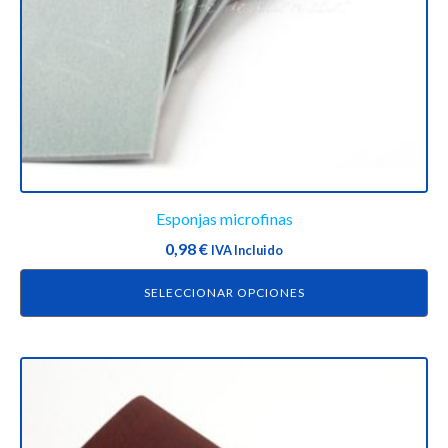
elegir
en
la
página
de
producto
Esponjas microfinas
0,98
€
IVA Incluido
SELECCIONAR OPCIONES
Este
producto
tiene
múltiples