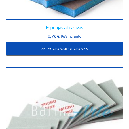
producto
Esponjas abrasivas
0,76
€
IVA Incluido
SELECCIONAR OPCIONES
Este
producto
tiene
múltiples
variantes.
Las
opciones
se
pueden