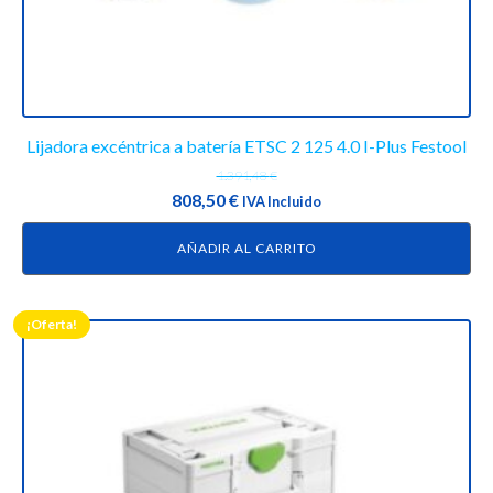
Lijadora excéntrica a batería ETSC 2 125 4.0 I-Plus Festool
1.391,48
€
El
El
808,50
€
IVA Incluido
precio
precio
AÑADIR AL CARRITO
original
actual
era:
es:
1.391,48 €.
808,50 €.
¡Oferta!