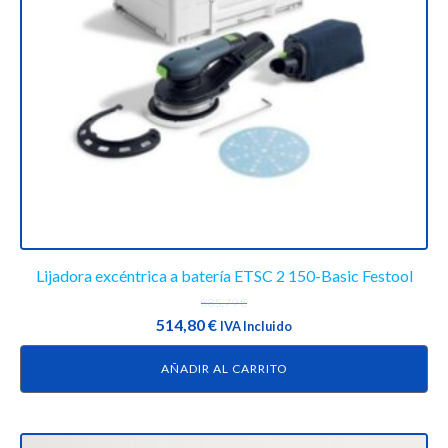
Lijadora excéntrica a batería ETSC 2 150-Basic Festool
885,79
€
El
El
514,80
€
IVA Incluido
precio
precio
AÑADIR AL CARRITO
original
actual
era:
es:
885,79 €.
514,80 €.
Este