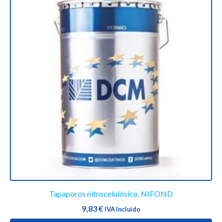
tiene
múltiples
variantes.
Las
opciones
se
pueden
elegir
en
la
página
de
producto
Tapaporos nitrocelulósico. NIFOND
9,83
€
IVA Incluido