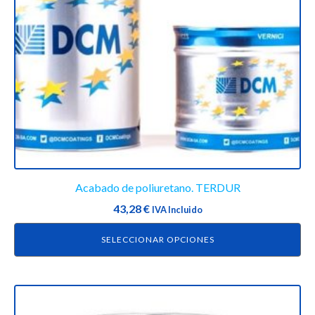
se
pueden
elegir
en
la
página
de
producto
Acabado de poliuretano. TERDUR
43,28
€
IVA Incluido
SELECCIONAR OPCIONES
Este
producto