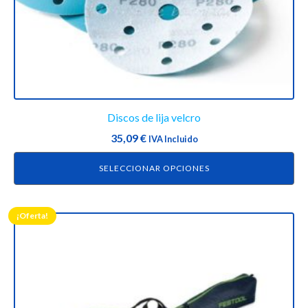
la
página
de
producto
Discos de lija velcro
35,09
€
IVA Incluido
SELECCIONAR OPCIONES
¡Oferta!