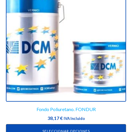
múltiples
variantes.
Las
opciones
se
pueden
elegir
en
la
página
de
producto
Fondo Poliuretano. FONDUR
38,17
€
IVA Incluido
SELECCIONAR OPCIONES