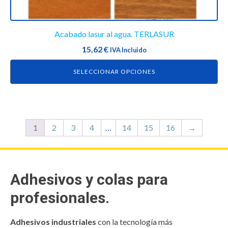
Acabado lasur al agua. TERLASUR
15,62
€
IVA Incluido
SELECCIONAR OPCIONES
1
2
3
4
…
14
15
16
→
Adhesivos y colas para
profesionales.
Adhesivos industriales
con la tecnología más