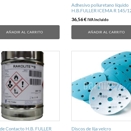
Adhesivo poliuretano líquido
H.B.FULLER ICEMA R 145/1
36,56
€
IVA Incluido
AÑADIR AL CARRITO
AÑADIR AL CARRITO
Este
ucto
producto
tiene
ples
múltiples
ntes.
variantes.
Las
ones
opciones
se
en
pueden
r
elegir
en
 de Contacto H.B. FULLER
Discos de lija velcro