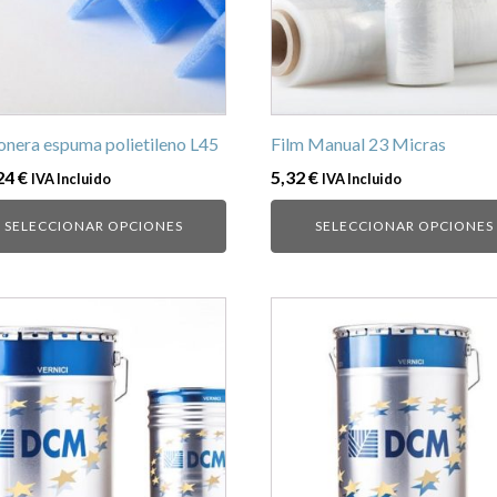
Las
ones
opciones
se
en
pueden
r
elegir
en
onera espuma polietileno L45
Film Manual 23 Micras
la
24
€
5,32
€
IVA Incluido
IVA Incluido
na
página
de
SELECCIONAR OPCIONES
SELECCIONAR OPCIONES
ucto
producto
Este
ucto
producto
tiene
ples
múltiples
ntes.
variantes.
Las
ones
opciones