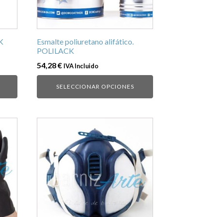
se
pueden
elegir
en
K
Esmalte poliuretano alifático.
POLILACK
la
página
54,28
€
IVA Incluido
de
SELECCIONAR OPCIONES
producto