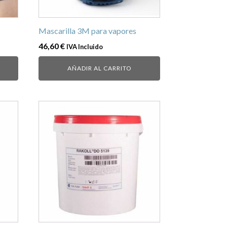
Mascarilla 3M para vapores
46,60
€
IVA Incluido
AÑADIR AL CARRITO
Este
producto
tiene
múltiples
variantes.
Las
opciones
se
pueden
elegir