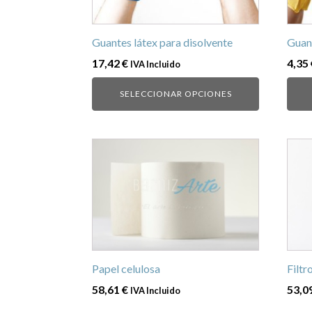
pueden
pued
elegir
elegi
en
en
Guantes látex para disolvente
Guan
la
la
17,42
€
4,35
IVA Incluido
página
pági
de
de
SELECCIONAR OPCIONES
producto
prod
Filtr
Papel celulosa
53,0
58,61
€
IVA Incluido