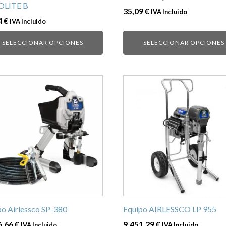
OLITE B
la
35,09
€
IVA Incluido
na
página
4
€
IVA Incluido
de
SELECCIONAR OPCIONES
SELECCIONAR OPCIONES
ucto
producto
po Airlessco SP-380
Equipo AIRLESSCO LP 955
6,66
€
9.451,29
€
IVA Incluido
IVA Incluido