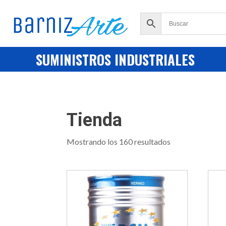
SUMINISTROS INDUSTRIALES
Tienda
Mostrando los 160 resultados
Este
Este
producto
prod
tiene
tiene
múltiples
múlti