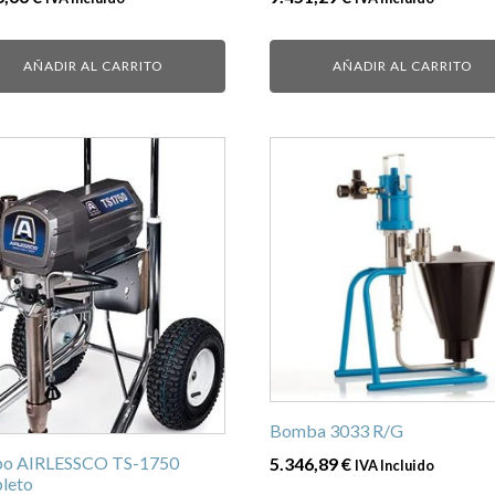
AÑADIR AL CARRITO
AÑADIR AL CARRITO
Bomba 3033 R/G
po AIRLESSCO TS-1750
5.346,89
€
IVA Incluido
leto