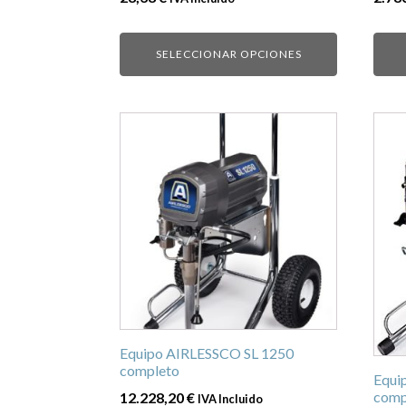
página
de
SELECCIONAR OPCIONES
producto
Equipo AIRLESSCO SL 1250
completo
Equi
comp
12.228,20
€
IVA Incluido