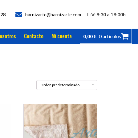
L-V: 9:30 a 18:00h
728
barnizarte@barnizarte.com
osotros
Contacto
Mi cuenta
0,00
€
0 artículos
Este
producto
tiene
múltiples