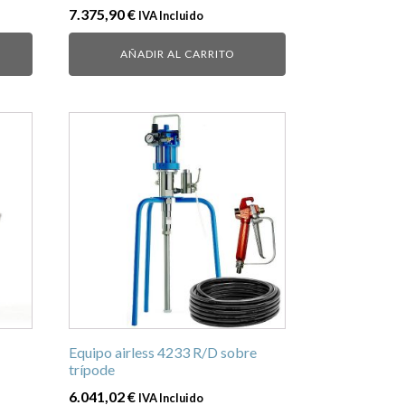
7.375,90
€
IVA Incluido
AÑADIR AL CARRITO
Equipo airless 4233 R/D sobre
trípode
6.041,02
€
IVA Incluido