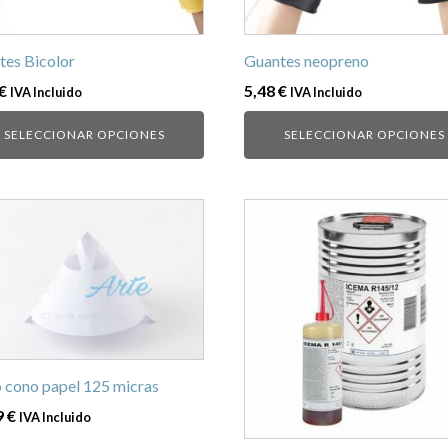
en
pueden
r
elegir
en
tes Bicolor
Guantes neopreno
la
€
5,48
€
IVA Incluido
IVA Incluido
na
página
de
SELECCIONAR OPCIONES
SELECCIONAR OPCIONES
ucto
producto
o cono papel 125 micras
9
€
IVA Incluido