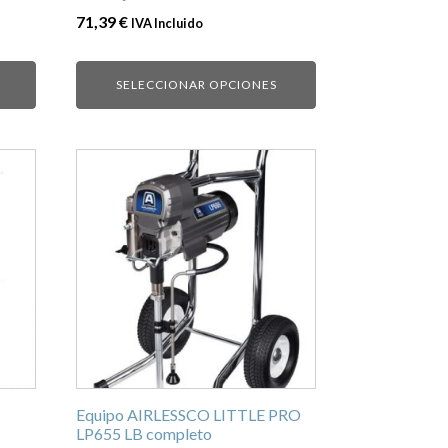
la
71,39
€
IVA Incluido
página
de
SELECCIONAR OPCIONES
producto
Equipo AIRLESSCO LITTLE PRO
LP655 LB completo